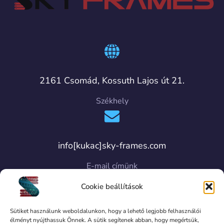
2161 Csomád, Kossuth Lajos út 21.
Székhely
info[kukac]sky-frames.com
E-mail címünk
Cookie beállítások
Sütiket használunk weboldalunkon, hogy a lehető legjobb felhasználói
élményt nyújthassuk Önnek. A sütik segítenek abban, hogy megértsük,