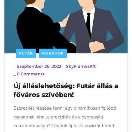
FUTÁR
WEBSHOP
_
Szeptember 26, 2023
_
SkyFramesKft
_
0 Comments
Új álláslehetőség: Futár állás a
főváros szívében!
Szeretnél részese lenni egy dinamikusan fejlődő
csapatnak, ahol a precizitás és a gyorsaság
kulcsfontosságú? Cégünk új futár pozíciót hirdet