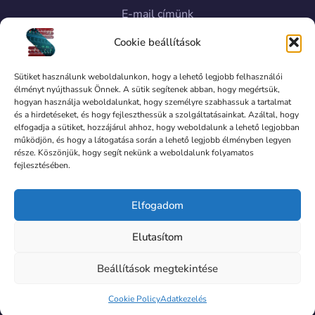
E-mail címünk
Cookie beállítások
Sütiket használunk weboldalunkon, hogy a lehető legjobb felhasználói
élményt nyújthassuk Önnek. A sütik segítenek abban, hogy megértsük,
hogyan használja weboldalunkat, hogy személyre szabhassuk a tartalmat
+36 1 690 0402
és a hirdetéseket, és hogy fejleszthessük a szolgáltatásainkat. Azáltal, hogy
elfogadja a sütiket, hozzájárul ahhoz, hogy weboldalunk a lehető legjobban
Ügyfélszolgálat
működjön, és hogy a látogatása során a lehető legjobb élményben legyen
része. Köszönjük, hogy segít nekünk a weboldalunk folyamatos
fejlesztésében.
© 2025 Sky Frames KFT. Minden jog fentartva.
Elfogadom
Elutasítom
Beállítások megtekintése
Cookie Policy
Adatkezelés