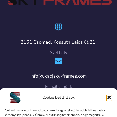
2161 Csomád, Kossuth Lajos út 21.
Székhely
info[kukac]sky-frames.com
E-mail címünk
Cookie beállítások
Sütiket használunk weboldalunkon, hogy a lehető legjobb felhasználói
élményt nyújthassuk Önnek. A sütik segítenek abban, hogy megértsük,